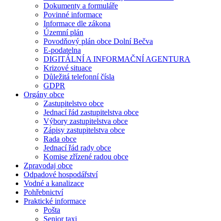
Dokumenty a formuláře
Povinné informace
Informace dle zákona
Územní plán
Povodňový plán obce Dolní Bečva
E-podatelna
DIGITÁLNÍ A INFORMAČNÍ AGENTURA
Krizové situace
Důležitá telefonní čísla
GDPR
Orgány obce
Zastupitelstvo obce
Jednací řád zastupitelstva obce
Výbory zastupitelstva obce
Zápisy zastupitelstva obce
Rada obce
Jednací řád rady obce
Komise zřízené radou obce
Zpravodaj obce
Odpadové hospodářství
Vodné a kanalizace
Pohřebnictví
Praktické informace
Pošta
Senior taxi