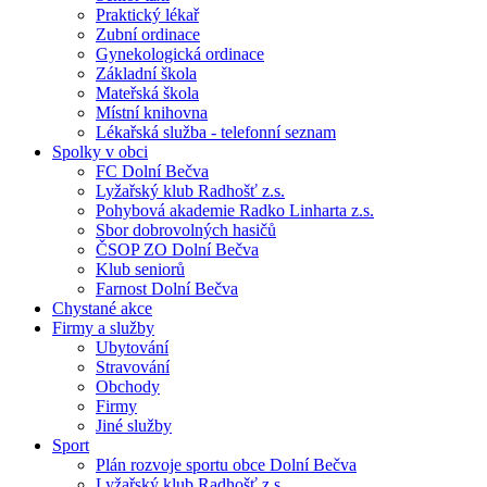
Praktický lékař
Zubní ordinace
Gynekologická ordinace
Základní škola
Mateřská škola
Místní knihovna
Lékařská služba - telefonní seznam
Spolky v obci
FC Dolní Bečva
Lyžařský klub Radhošť z.s.
Pohybová akademie Radko Linharta z.s.
Sbor dobrovolných hasičů
ČSOP ZO Dolní Bečva
Klub seniorů
Farnost Dolní Bečva
Chystané akce
Firmy a služby
Ubytování
Stravování
Obchody
Firmy
Jiné služby
Sport
Plán rozvoje sportu obce Dolní Bečva
Lyžařský klub Radhošť z.s.