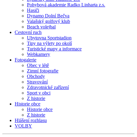
Pohybová akademie Radko Linharta z.s.
Hasiči
Dynamo Dolní Bečva
Valašský golfový klub
Beach volejbal
Cestovní ruch
Ubytovna Sportstadion
Tipy na výlety po okolí
Turistické mapy a informace
Webkamery
Fotogalerie
Obec v létě
Zimní fotografie
Obchody
Stravování
Zdravotnické zařízení
Sport v obci
Z historie
Historie obce
Historie obce
Z historie
Hlášení rozhlasu
VOLBY