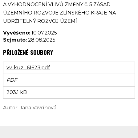
A VYHODNOCENÍ VLIVŮ ZMĚNY č. 5 ZÁSAD
ÚZEMNÍHO ROZVOJE ZLÍNSKÉHO KRAJE NA
UDRŽITELNÝ ROZVOJ ÚZEMÍ
Vyvěšeno:
10.07.2025
Sejmuto:
28.08.2025
PŘILOŽENÉ SOUBORY
vv-kuzl-61623.pdf
PDF
203.1 kB
Autor: Jana Vavřínová