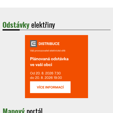
Odstávky
elektřiny
Mapový
portál