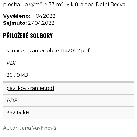
2
plocha o výměře 33 m
v k.ú. a obci Dolní Bečva
Vyvěšeno:
11.04.2022
Sejmuto:
27.04.2022
PŘILOŽENÉ SOUBORY
situace---zamer-obce-1142022.pdf
PDF
261.19 kB
pavlikovi-zamer.pdf
PDF
392.14 kB
Autor: Jana Vavřínová