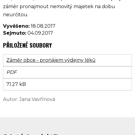
záměr pronajmout nemovitý majetek na dobu
neurčitou.
Vyvěšeno:
18.08.2017
Sejmuto:
04.09.2017
PŘILOŽENÉ SOUBORY
Záměr obce - pronájem výdejny léků
PDF
71.27 kB
Autor: Jana Vavřínová