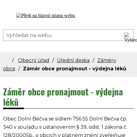
Dolní Bečva - oficiální stránky obce
Obecní úřad
Úřední deska
Záměry
obce
Záměr obce pronajmout - výdejna léků
Záměr obce pronajmout - výdejna
léků
Obec Dolní Bečva se sídlem 756 55 Dolní Bečva čp.
340 v souladu s ustanovením § 39, odst. 1 zákona č.
128/2000Sb., o obcích v platném znění zveřejňuje