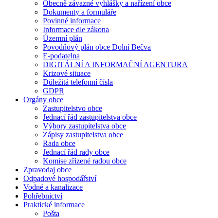
Obecně závazné vyhlášky a nařízení obce
Dokumenty a formuláře
Povinné informace
Informace dle zákona
Územní plán
Povodňový plán obce Dolní Bečva
E-podatelna
DIGITÁLNÍ A INFORMAČNÍ AGENTURA
Krizové situace
Důležitá telefonní čísla
GDPR
Orgány obce
Zastupitelstvo obce
Jednací řád zastupitelstva obce
Výbory zastupitelstva obce
Zápisy zastupitelstva obce
Rada obce
Jednací řád rady obce
Komise zřízené radou obce
Zpravodaj obce
Odpadové hospodářství
Vodné a kanalizace
Pohřebnictví
Praktické informace
Pošta