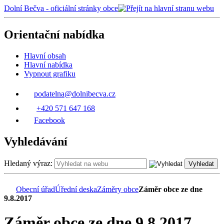
Dolní Bečva - oficiální stránky obce
Orientační nabídka
Hlavní obsah
Hlavní nabídka
Vypnout grafiku
podatelna@dolnibecva.cz
+420 571 647 168
Facebook
Vyhledávání
Hledaný výraz:
Vyhledat
Obecní úřad
Úřední deska
Záměry obce
Záměr obce ze dne
9.8.2017
Záměr obce ze dne 9.8.2017