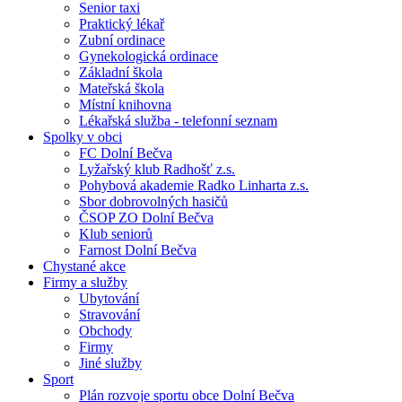
Senior taxi
Praktický lékař
Zubní ordinace
Gynekologická ordinace
Základní škola
Mateřská škola
Místní knihovna
Lékařská služba - telefonní seznam
Spolky v obci
FC Dolní Bečva
Lyžařský klub Radhošť z.s.
Pohybová akademie Radko Linharta z.s.
Sbor dobrovolných hasičů
ČSOP ZO Dolní Bečva
Klub seniorů
Farnost Dolní Bečva
Chystané akce
Firmy a služby
Ubytování
Stravování
Obchody
Firmy
Jiné služby
Sport
Plán rozvoje sportu obce Dolní Bečva