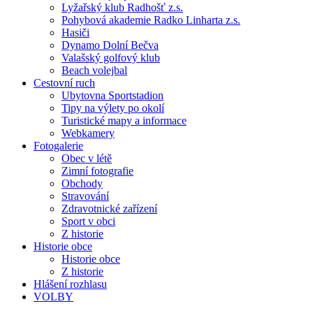
Lyžařský klub Radhošť z.s.
Pohybová akademie Radko Linharta z.s.
Hasiči
Dynamo Dolní Bečva
Valašský golfový klub
Beach volejbal
Cestovní ruch
Ubytovna Sportstadion
Tipy na výlety po okolí
Turistické mapy a informace
Webkamery
Fotogalerie
Obec v létě
Zimní fotografie
Obchody
Stravování
Zdravotnické zařízení
Sport v obci
Z historie
Historie obce
Historie obce
Z historie
Hlášení rozhlasu
VOLBY