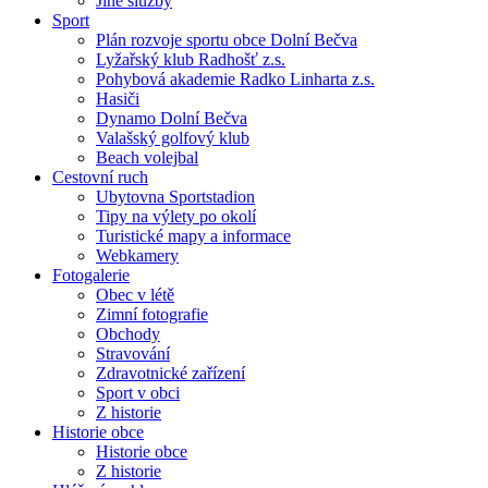
Jiné služby
Sport
Plán rozvoje sportu obce Dolní Bečva
Lyžařský klub Radhošť z.s.
Pohybová akademie Radko Linharta z.s.
Hasiči
Dynamo Dolní Bečva
Valašský golfový klub
Beach volejbal
Cestovní ruch
Ubytovna Sportstadion
Tipy na výlety po okolí
Turistické mapy a informace
Webkamery
Fotogalerie
Obec v létě
Zimní fotografie
Obchody
Stravování
Zdravotnické zařízení
Sport v obci
Z historie
Historie obce
Historie obce
Z historie