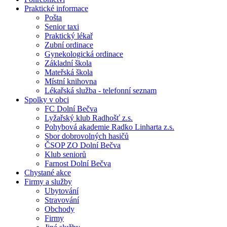
Praktické informace
Pošta
Senior taxi
Praktický lékař
Zubní ordinace
Gynekologická ordinace
Základní škola
Mateřská škola
Místní knihovna
Lékařská služba - telefonní seznam
Spolky v obci
FC Dolní Bečva
Lyžařský klub Radhošť z.s.
Pohybová akademie Radko Linharta z.s.
Sbor dobrovolných hasičů
ČSOP ZO Dolní Bečva
Klub seniorů
Farnost Dolní Bečva
Chystané akce
Firmy a služby
Ubytování
Stravování
Obchody
Firmy