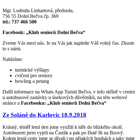
Mgr. Ludmila Linhartová, předseda,
756 55 Dolní Bečva čp. 369
tel.: 737 466 500
Facebook: „Klub seniorů Dolní Bečva“
Zveme Vás mezi nás. Je na Vás jak naplníte Váš volný čas. Zkuste
to s námi.
Nabízíme:
turistické výšlapy
cvičení pro seniory
bowling a petang
Další informace na Whats App Turisti Bečva, v info skříně v centru
u autobusové zastávky u úsekových důvěrníků, na této webové
stránce a
Facebooku: „Klub seniorů Dolní Bečva“
Ze Soláně do Karlovic 18.9.2018
Krásný, téměř letní den jsme využili k túře do blízkého okolí.
Autobusem jsem vyjeli na Čarták a pak po žluté šli na Bzový.
Kolem lesní cesty jsme se dívali i po nějakých houbách a taky jsme