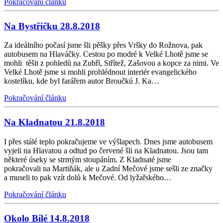
Pokračování článku
Na Bystřičku 28.8.2018
Za ideálního počasí jsme šli pěšky přes Vršky do Rožnova, pak
autobusem na Hlaváčky. Cestou po modré k Velké Lhotě jsme se
mohli těšit z pohledů na Zubří, Střítež, Zašovou a kopce za nimi. Ve
Velké Lhotě jsme si mohli prohlédnout interiér evangelického
kostelíku, kde byl farářem autor Broučkú J. Ka…
Pokračování článku
Na Kladnatou 21.8.2018
I přes stálé teplo pokračujeme ve výšlapech. Dnes jsme autobusem
vyjeli na Hlavatou a odtud po červené šli na Kladnatou. Jsou tam
některé úseky se strmým stoupáním. Z Kladnaté jsme
pokračovali na Martiňák, ale u Zadní Mečové jsme sešli ze značky
a museli to pak vzít dolů k Mečové. Od lyžařského…
Pokračování článku
Okolo Bílé 14.8.2018