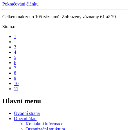
Pokračování článku
Celkem nalezeno 105 záznamů. Zobrazeny záznamy 61 až 70.
Strana:
1
…
3
4
5
6
7
8
9
10
11
Hlavní
menu
Úvodní strana
Obecní úřad
Kontaktní informace
Organizační struktura