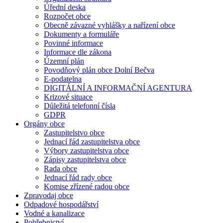
Úřední deska
Rozpočet obce
Obecně závazné vyhlášky a nařízení obce
Dokumenty a formuláře
Povinné informace
Informace dle zákona
Územní plán
Povodňový plán obce Dolní Bečva
E-podatelna
DIGITÁLNÍ A INFORMAČNÍ AGENTURA
Krizové situace
Důležitá telefonní čísla
GDPR
Orgány obce
Zastupitelstvo obce
Jednací řád zastupitelstva obce
Výbory zastupitelstva obce
Zápisy zastupitelstva obce
Rada obce
Jednací řád rady obce
Komise zřízené radou obce
Zpravodaj obce
Odpadové hospodářství
Vodné a kanalizace
Pohřebnictví