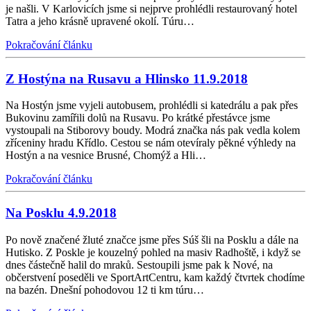
je našli. V Karlovicích jsme si nejprve prohlédli restaurovaný hotel
Tatra a jeho krásně upravené okolí. Túru…
Pokračování článku
Z Hostýna na Rusavu a Hlinsko 11.9.2018
Na Hostýn jsme vyjeli autobusem, prohlédli si katedrálu a pak přes
Bukovinu zamířili dolů na Rusavu. Po krátké přestávce jsme
vystoupali na Stiborovy boudy. Modrá značka nás pak vedla kolem
zříceniny hradu Křídlo. Cestou se nám otevíraly pěkné výhledy na
Hostýn a na vesnice Brusné, Chomýž a Hli…
Pokračování článku
Na Posklu 4.9.2018
Po nově značené žluté značce jsme přes Súš šli na Posklu a dále na
Hutisko. Z Poskle je kouzelný pohled na masiv Radhoště, i když se
dnes částečně halil do mraků. Sestoupili jsme pak k Nové, na
občerstvení poseděli ve SportArtCentru, kam každý čtvrtek chodíme
na bazén. Dnešní pohodovou 12 ti km túru…