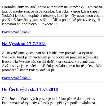
Osobními auty do Bílé, odtud autobusem na Samčanky. Tam začala
túra po modré značce na Javořinku. Cestička, kterou kdysi šlapali
školáčci je dosud doplněna obrázky, které je měly nesnadnou cestou
potěšit. Z Javořinky jsme sešli do Bílé a po krátké přestávce vyjeli
lanovkou na Zbojnickou. Pokochali j…
Pokračování článku
Na Vysokou 17.7.2018
Z Hlavaté jsme vystoupali na Třeštík, tam posvačili a vyšli na
Vysokou. Před jejím vrcholem je odbočka ku prameni rožnovské
Bečvy. Na Vysoké nás zastihl déšť, který cestou k Polaně ustal.
Avšak sotva jsme svlékli pláštěnky, začalo znovu hustě pršet, takže
promáčení jsme z Polany došli k př…
Pokračování článku
Do Čertových skal 10.7.2018
Z Lužné do Vrablových pasek je to 2,5 km pěkně do kopečka.
Panoramatické výhledy z Pasek jsou pěkným poděkováním za