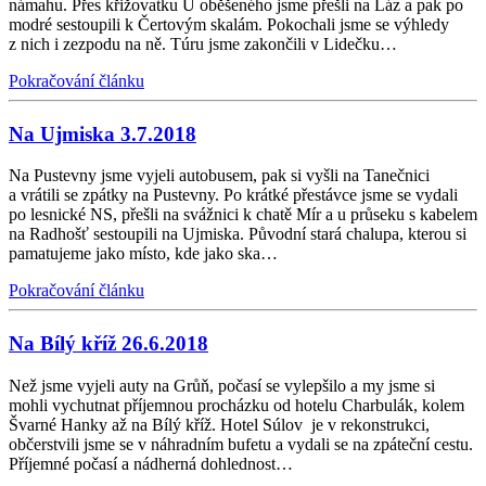
námahu. Přes křižovatku U oběšeného jsme přešli na Láz a pak po
modré sestoupili k Čertovým skalám. Pokochali jsme se výhledy
z nich i zezpodu na ně. Túru jsme zakončili v Lidečku…
Pokračování článku
Na Ujmiska 3.7.2018
Na Pustevny jsme vyjeli autobusem, pak si vyšli na Tanečnici
a vrátili se zpátky na Pustevny. Po krátké přestávce jsme se vydali
po lesnické NS, přešli na svážnici k chatě Mír a u průseku s kabelem
na Radhošť sestoupili na Ujmiska. Původní stará chalupa, kterou si
pamatujeme jako místo, kde jako ska…
Pokračování článku
Na Bílý kříž 26.6.2018
Než jsme vyjeli auty na Grůň, počasí se vylepšilo a my jsme si
mohli vychutnat příjemnou procházku od hotelu Charbulák, kolem
Švarné Hanky až na Bílý kříž. Hotel Súlov je v rekonstrukci,
občerstvili jsme se v náhradním bufetu a vydali se na zpáteční cestu.
Příjemné počasí a nádherná dohlednost…