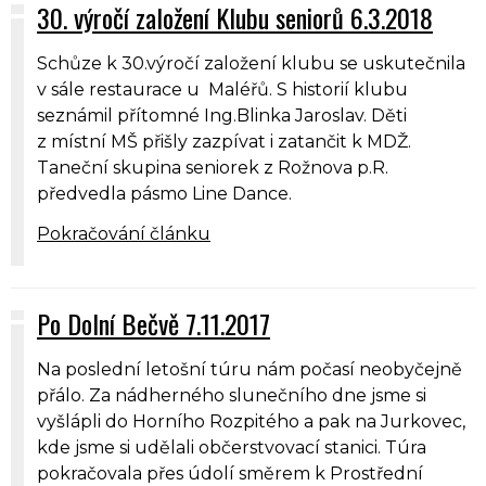
30. výročí založení Klubu seniorů 6.3.2018
Schůze k 30.výročí založení klubu se uskutečnila
v sále restaurace u Maléřů. S historií klubu
seznámil přítomné Ing.Blinka Jaroslav. Děti
z místní MŠ přišly zazpívat i zatančit k MDŽ.
Taneční skupina seniorek z Rožnova p.R.
předvedla pásmo Line Dance.
Pokračování článku
Po Dolní Bečvě 7.11.2017
Na poslední letošní túru nám počasí neobyčejně
přálo. Za nádherného slunečního dne jsme si
vyšlápli do Horního Rozpitého a pak na Jurkovec,
kde jsme si udělali občerstvovací stanici. Túra
pokračovala přes údolí směrem k Prostřední