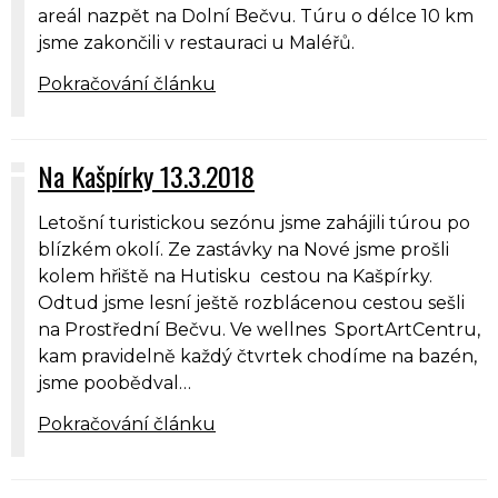
areál nazpět na Dolní Bečvu. Túru o délce 10 km
jsme zakončili v restauraci u Maléřů.
Pokračování článku
Na Kašpírky 13.3.2018
Letošní turistickou sezónu jsme zahájili túrou po
blízkém okolí. Ze zastávky na Nové jsme prošli
kolem hřiště na Hutisku cestou na Kašpírky.
Odtud jsme lesní ještě rozblácenou cestou sešli
na Prostřední Bečvu. Ve wellnes SportArtCentru,
kam pravidelně každý čtvrtek chodíme na bazén,
jsme poobědval…
Pokračování článku