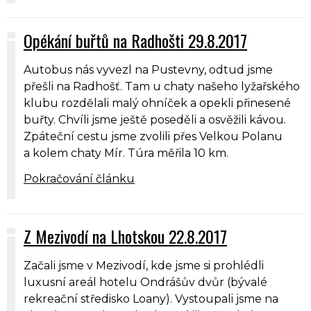
Opékání buřtů na Radhošti 29.8.2017
Autobus nás vyvezl na Pustevny, odtud jsme
přešli na Radhošť. Tam u chaty našeho lyžařského
klubu rozdělali malý ohníček a opekli přinesené
buřty. Chvíli jsme ještě poseděli a osvěžili kávou.
Zpáteční cestu jsme zvolili přes Velkou Polanu
a kolem chaty Mír. Túra měřila 10 km.
Pokračování článku
Z Mezivodí na Lhotskou 22.8.2017
Začali jsme v Mezivodí, kde jsme si prohlédli
luxusní areál hotelu Ondrášův dvůr (bývalé
rekreační středisko Loany). Vystoupali jsme na