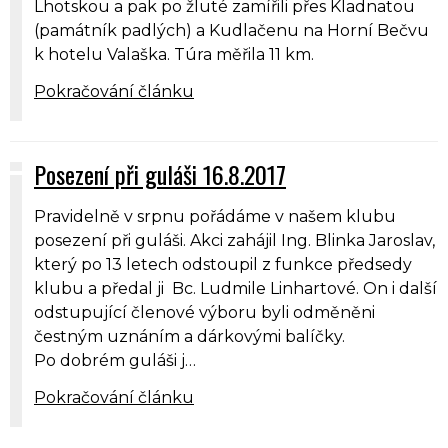
Lhotskou a pak po žluté zamířili přes Kladnatou
(památník padlých) a Kudlačenu na Horní Bečvu
k hotelu Valaška. Túra měřila 11 km.
Pokračování článku
Posezení při guláši 16.8.2017
Pravidelně v srpnu pořádáme v našem klubu
posezení při guláši. Akci zahájil Ing. Blinka Jaroslav,
který po 13 letech odstoupil z funkce předsedy
klubu a předal ji Bc. Ludmile Linhartové. On i další
odstupující členové výboru byli odměněni
čestným uznáním a dárkovými balíčky.
Po dobrém guláši j…
Pokračování článku