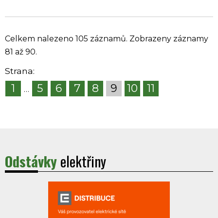
Celkem nalezeno 105 záznamů. Zobrazeny záznamy
81 až 90.
Strana:
1
5
6
7
8
9
10
11
…
Odstávky
elektřiny