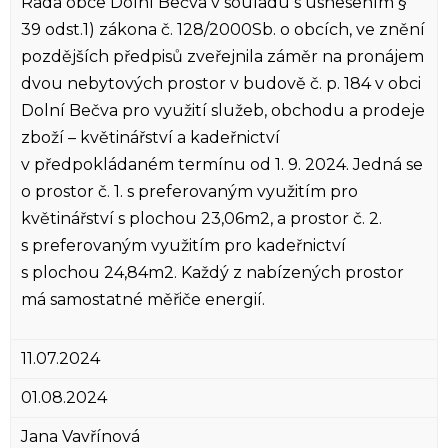
Rada obce Dolní Bečva v souladu s usnesením §
39 odst.1) zákona č. 128/2000Sb. o obcích, ve znění
pozdějších předpisů zveřejnila záměr na pronájem
dvou nebytových prostor v budově č. p. 184 v obci
Dolní Bečva pro využití služeb, obchodu a prodeje
zboží – květinářství a kadeřnictví
v předpokládaném termínu od 1. 9. 2024. Jedná se
o prostor č. 1. s preferovaným využitím pro
květinářství s plochou 23,06m2, a prostor č. 2.
s preferovaným využitím pro kadeřnictví
s plochou 24,84m2. Každý z nabízených prostor
má samostatné měřiče energií.
11.07.2024
01.08.2024
Jana Vavřínová