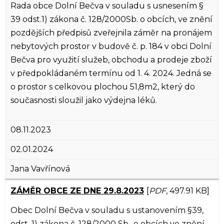
Rada obce Dolní Bečva v souladu s usnesením §
39 odst.1) zákona č. 128/2000Sb. o obcích, ve znění
pozdějších předpisů zveřejnila záměr na pronájem
nebytových prostor v budově č. p. 184 v obci Dolní
Bečva pro využití služeb, obchodu a prodeje zboží
v předpokládaném termínu od 1. 4. 2024. Jedná se
o prostor s celkovou plochou 51,8m2, který do
současnosti sloužil jako výdejna léků.
08.11.2023
02.01.2024
Jana Vavřínová
ZÁMĚR OBCE ZE DNE 29.8.2023
[
PDF
, 497.91 KB]
Obec Dolní Bečva v souladu s ustanovením §39,
odst. 1) zákona č. 128/2000 Sb., o obcích ve znění