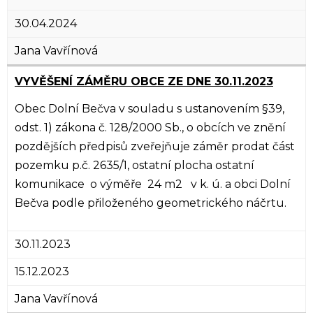
30.04.2024
Jana Vavřínová
VYVĚŠENÍ ZÁMĚRU OBCE ZE DNE 30.11.2023
Obec Dolní Bečva v souladu s ustanovením §39,
odst. 1) zákona č. 128/2000 Sb., o obcích ve znění
pozdějších předpisů zveřejňuje záměr prodat část
pozemku p.č. 2635/1, ostatní plocha ostatní
komunikace o výměře 24 m2 v k. ú. a obci Dolní
Bečva podle přiloženého geometrického náčrtu.
30.11.2023
15.12.2023
Jana Vavřínová