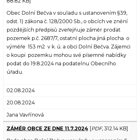
88.82 KB]
Obec Dolní Bečva v souladu s ustanovením §39,
odst. 1) zákona č. 128/2000 Sb., o obcích ve znění
pozdějších předpisů zveřejňuje záměr prodat
pozemek p.č. 2687/7, ostatní plocha jiná plocha o
výměře 153 m2 v k. ú. a obci Dolní Bečva. Zájemci
o koupi pozemku mohou své písemné nabídky
podat do 19.8.2024 na podatelnu Obecního
úřadu.
02.08.2024
20.08.2024
Jana Vavřínová
ZÁMĚR OBCE ZE DNE 11.7.2024
[
PDF
, 312.14 KB]