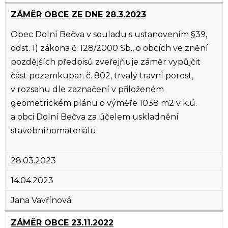
ZÁMĚR OBCE ZE DNE 28.3.2023
Obec Dolní Bečva v souladu s ustanovením §39,
odst. 1) zákona č. 128/2000 Sb., o obcích ve znění
pozdějších předpisů zveřejňuje záměr vypůjčit
část pozemkupar. č. 802, trvalý travní porost,
v rozsahu dle zaznačení v přiloženém
geometrickém plánu o výměře 1038 m2 v k.ú.
a obci Dolní Bečva za účelem uskladnění
stavebníhomateriálu.
28.03.2023
14.04.2023
Jana Vavřínová
ZÁMĚR OBCE 23.11.2022