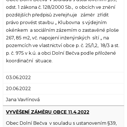
odst. 1 zákona č. 128/2000 Sb., o obcích ve znění
pozdějších předpisů zveřejňuje záměr zřídit
právo provést stavbu „ Klubovna s výdejním
okénkem a sociálním zázemím o zastavěné ploše
267, 85 m2, vč. napojení inženýrských sítí „ na
pozemcích ve vlastnictví obce p. č. 25/1,2, 18/3 a st.
p. č. 975 v k.ú. a obci Dolní Bečva podle přiložené
koordinační situace.
03.06.2022
20.06.2022
Jana Vavřínová
VYVĚŠENÍ ZÁMĚRU OBCE 11.4.2022
Obec Dolní Bečva v souladu s ustanovením §39,