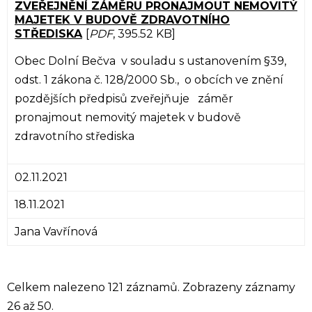
ZVEŘEJNĚNÍ ZÁMĚRU PRONAJMOUT NEMOVITÝ
MAJETEK V BUDOVĚ ZDRAVOTNÍHO
STŘEDISKA
[
PDF
, 395.52 KB]
Obec Dolní Bečva v souladu s ustanovením §39,
odst. 1 zákona č. 128/2000 Sb., o obcích ve znění
pozdějších předpisů zveřejňuje záměr
pronajmout nemovitý majetek v budově
zdravotního střediska
02.11.2021
18.11.2021
Jana Vavřínová
Celkem nalezeno 121 záznamů. Zobrazeny záznamy
26 až 50.