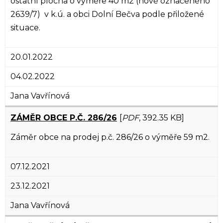
ostatní plocha o výměře 40 m2 (nově označeného
2639/7) v k.ú. a obci Dolní Bečva podle přiložené
situace.
20.01.2022
04.02.2022
Jana Vavřínová
ZÁMĚR OBCE P.Č. 286/26
[
PDF
, 392.35 KB]
Záměr obce na prodej p.č. 286/26 o výměře 59 m2.
07.12.2021
23.12.2021
Jana Vavřínová