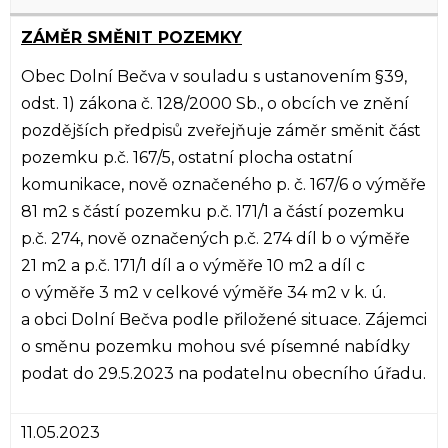
ZÁMĚR SMĚNIT POZEMKY
Obec Dolní Bečva v souladu s ustanovením §39,
odst. 1) zákona č. 128/2000 Sb., o obcích ve znění
pozdějších předpisů zveřejňuje záměr směnit část
pozemku p.č. 167/5, ostatní plocha ostatní
komunikace, nově označeného p. č. 167/6 o výměře
81 m2 s částí pozemku p.č. 171/1 a částí pozemku
p.č. 274, nově označených p.č. 274 díl b o výměře
21 m2 a p.č. 171/1 díl a o výměře 10 m2 a díl c
o výměře 3 m2 v celkové výměře 34 m2 v k. ú.
a obci Dolní Bečva podle přiložené situace. Zájemci
o směnu pozemku mohou své písemné nabídky
podat do 29.5.2023 na podatelnu obecního úřadu.
11.05.2023