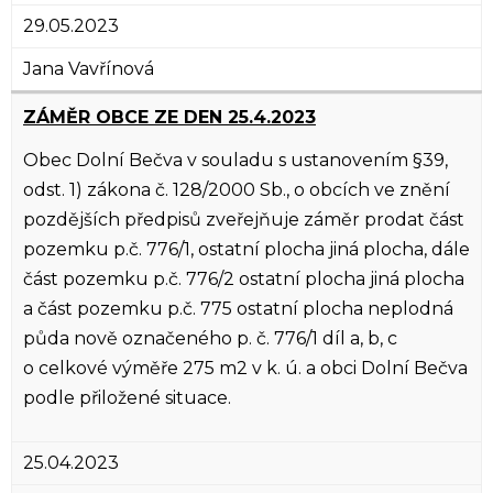
29.05.2023
Jana Vavřínová
ZÁMĚR OBCE ZE DEN 25.4.2023
Obec Dolní Bečva v souladu s ustanovením §39,
odst. 1) zákona č. 128/2000 Sb., o obcích ve znění
pozdějších předpisů zveřejňuje záměr prodat část
pozemku p.č. 776/1, ostatní plocha jiná plocha, dále
část pozemku p.č. 776/2 ostatní plocha jiná plocha
a část pozemku p.č. 775 ostatní plocha neplodná
půda nově označeného p. č. 776/1 díl a, b, c
o celkové výměře 275 m2 v k. ú. a obci Dolní Bečva
podle přiložené situace.
25.04.2023