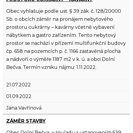
Obec vyhlašuje podle ust. § 39 zák. č. 128/20000
Sb. o obcích záměr na pronájem nebytového
prostoru cukrárny – kavárny včetně vybavení
nábytkem a gastro zařízením. Tento nebytový
prostor se nachází v přízemí multifunkční budovy
čp. 658 na pozemcích p. č. 1166 zastavěná plocha
a nádvoří o výměře 1187 m2 v k. ú. a obci Dolní
Bečva. Termín vzniku nájmu: 1.11.2022.
21.07.2022
01.09.2022
Jana Vavřínová
ZÁMĚR STAVBY
Obec Dolní Bečva v souladu s ustanovením §39,