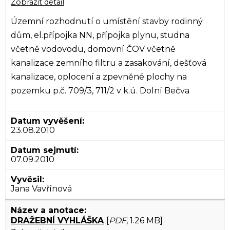
Zobrazit detail
Územní rozhodnutí o umístění stavby rodinný
dům, el.přípojka NN, přípojka plynu, studna
včetně vodovodu, domovní ČOV včetně
kanalizace zemního filtru a zasakování, dešťová
kanalizace, oplocení a zpevněné plochy na
pozemku p.č. 709/3, 711/2 v k.ú. Dolní Bečva
23.08.2010
07.09.2010
Jana Vavřínová
DRAŽEBNÍ VYHLÁŠKA
[
PDF
, 1.26 MB]