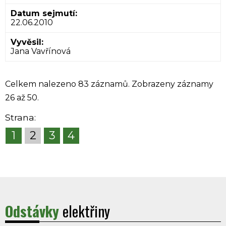
22.06.2010
Jana Vavřínová
Celkem nalezeno 83 záznamů. Zobrazeny záznamy
26 až 50.
Strana:
1
2
3
4
Odstávky
elektřiny