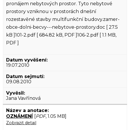
pronájem nebytových prostor. Tyto nebytové
prostory vzniknou v prostorách dnešní
rozestavěné stavby multifunkční budovy.zamer-
obce-dolni-becvy---nebytove-prostory.doc [ 27.5
kB ]101-2.pdf [ 684.82 kB, PDF ]106-2.pdf [ 1.1 MB,
PDF ]
19.07.2010
09.08.2010
Jana Vavřínová
OZNÁMENÍ
[
PDF
, 1.05 MB]
Zobrazit detail