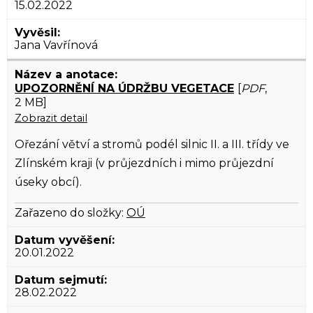
15.02.2022
Jana Vavřínová
UPOZORNĚNÍ NA ÚDRŽBU VEGETACE
[
PDF
,
2 MB]
Zobrazit detail
Ořezání větví a stromů podél silnic II. a III. třídy ve
Zlínském kraji (v průjezdních i mimo průjezdní
úseky obcí).
Zařazeno do složky:
OÚ
20.01.2022
28.02.2022