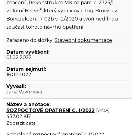
značení „Rekonstrukce MK na parc. č. 2725/1
v Dolní Bečvě“, který vypracoval Ing. Bronislav
Bonczek, zn. 17-02b v 12/2020 a tvoří nedílnou
součást tohoto návrhu opatření
Zařazeno do složky:
Stavební dokumentace
01.02.2022
16.02.2022
Jana Vavřínová
ROZPOČTOVÉ OPATŘENÍ Č. 1/2022
[
PDF
,
437.02 KB]
Zobrazit detail
Schválené rozpočtové opatření č. 1/2022